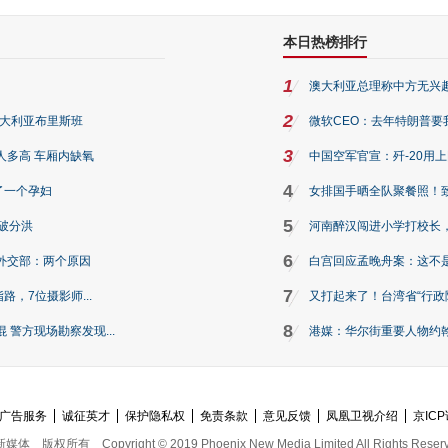
本日热榜排行
1
澳大利亚总理称中方无兴
2
澳大利亚布里斯班
微软CEO：去年特朗普要我们收
3
人多高 车厢内缺氧
中国空军官宣：歼-20用
4
了一个孕妇
女排国手晒全队聚餐照！
5
破分洪
河南醉汉闯进小学打校长，
6
外交部：两个原因
白宫回应孟晚舟案：这不
7
路，7位摄影师...
又打起来了！台湾省“行政院
8
警方现场勘察发现...
港媒：华尔街重要人物约翰·
广告服务
诚征英才
保护隐私权
免责条款
意见反馈
凤凰卫视介绍
京ICP
新媒体
版权所有
Copyright © 2019 Phoenix New Media Limited All Rights Reser