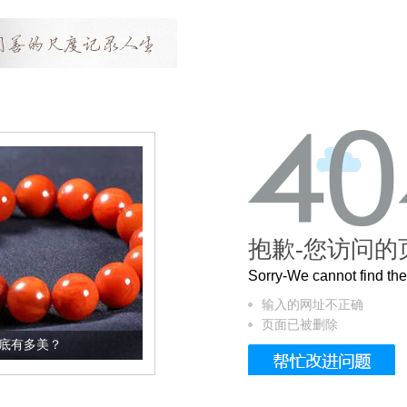
抱歉-您访问的
Sorry-We cannot find t
输入的网址不正确
页面已被删除
这个3.2米的长卷，还原了600岁的紫禁城