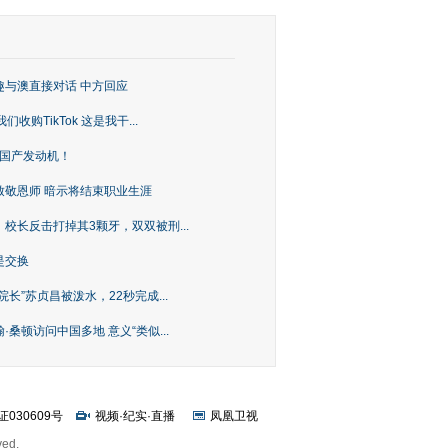
趣与澳直接对话 中方回应
购TikTok 这是我干...
上国产发动机！
致敬恩师 暗示将结束职业生涯
校长反击打掉其3颗牙，双双被刑...
是交换
长”苏贞昌被泼水，22秒完成...
桑顿访问中国多地 意义“类似...
证030609号
视频
·
纪实
·
直播
凤凰卫视
ved.