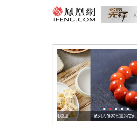
把它加到了牛轧糖里
被列入佛家七宝的它到底有多美？