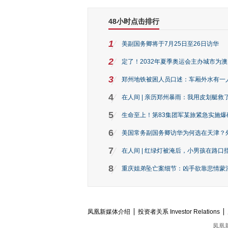
48小时点击排行
1
美副国务卿将于7月25日至26日访华
2
定了！2032年夏季奥运会主办城市为
3
郑州地铁被困人员口述：车厢外水有一
4
在人间 | 亲历郑州暴雨：我用皮划艇救
5
生命至上！第83集团军某旅紧急实施爆
6
美国常务副国务卿访华为何选在天津？
7
在人间 | 红绿灯被淹后，小男孩在路口指
8
重庆姐弟坠亡案细节：凶手欲靠悲情蒙混 
凤凰新媒体介绍
投资者关系 Investor Relations
凤凰