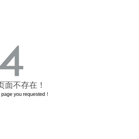
页面不存在！
he page you requested！
曲奇届的“爱马仕”把你的爱封在罐子里送给TA