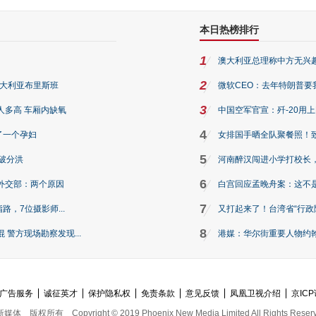
本日热榜排行
1
澳大利亚总理称中方无兴
2
澳大利亚布里斯班
微软CEO：去年特朗普要我们收
3
人多高 车厢内缺氧
中国空军官宣：歼-20用
4
了一个孕妇
女排国手晒全队聚餐照！
5
破分洪
河南醉汉闯进小学打校长，
6
外交部：两个原因
白宫回应孟晚舟案：这不
7
路，7位摄影师...
又打起来了！台湾省“行政院
8
警方现场勘察发现...
港媒：华尔街重要人物约翰·
广告服务
诚征英才
保护隐私权
免责条款
意见反馈
凤凰卫视介绍
京ICP
新媒体
版权所有
Copyright © 2019 Phoenix New Media Limited All Rights Reser