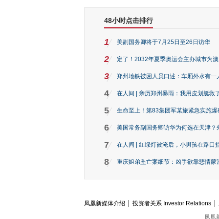
48小时点击排行
1
美副国务卿将于7月25日至26日访华
2
定了！2032年夏季奥运会主办城市为
3
郑州地铁被困人员口述：车厢外水有一
4
在人间 | 亲历郑州暴雨：我用皮划艇救
5
生命至上！第83集团军某旅紧急实施爆
6
美国常务副国务卿访华为何选在天津？
7
在人间 | 红绿灯被淹后，小男孩在路口指
8
重庆姐弟坠亡案细节：凶手欲靠悲情蒙混 
凤凰新媒体介绍
投资者关系 Investor Relations
凤凰