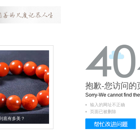
抱歉-您访问的
Sorry-We cannot find t
输入的网址不正确
页面已被删除
这个3.2米的长卷，还原了600岁的紫禁城