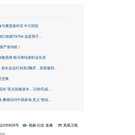
趣与澳直接对话 中方回应
购TikTok 这是我干...
上国产发动机！
致敬恩师 暗示将结束职业生涯
校长反击打掉其3颗牙，双双被刑...
是交换
长”苏贞昌被泼水，22秒完成...
桑顿访问中国多地 意义“类似...
证030609号
视频
·
纪实
·
直播
凤凰卫视
ved.