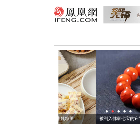
们把它加到了牛轧糖里
被列入佛家七宝的它到底有多美？