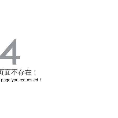
页面不存在！
he page you requested！
曲奇届的“爱马仕”把你的爱封在罐子里送给TA