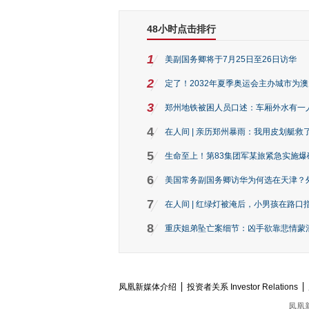
48小时点击排行
1
美副国务卿将于7月25日至26日访华
2
定了！2032年夏季奥运会主办城市为
3
郑州地铁被困人员口述：车厢外水有一
4
在人间 | 亲历郑州暴雨：我用皮划艇救
5
生命至上！第83集团军某旅紧急实施爆
6
美国常务副国务卿访华为何选在天津？
7
在人间 | 红绿灯被淹后，小男孩在路口指
8
重庆姐弟坠亡案细节：凶手欲靠悲情蒙混 
凤凰新媒体介绍
投资者关系 Investor Relations
凤凰