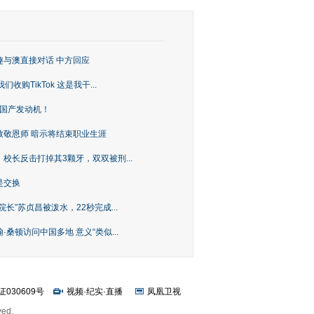
趣与澳直接对话 中方回应
购TikTok 这是我干...
上国产发动机！
致敬恩师 暗示将结束职业生涯
校长反击打掉其3颗牙，双双被刑...
是交换
长”苏贞昌被泼水，22秒完成...
桑顿访问中国多地 意义“类似...
证030609号
视频
·
纪实
·
直播
凤凰卫视
ved.