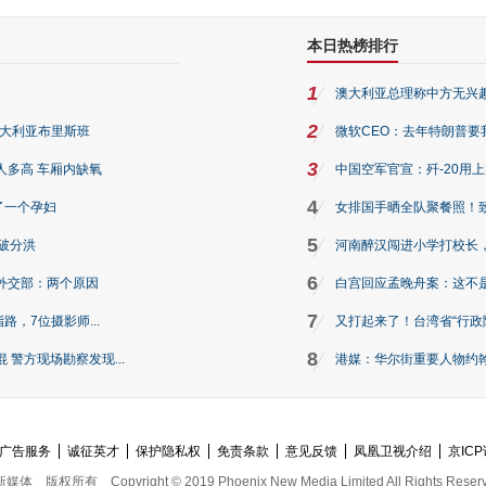
本日热榜排行
1
澳大利亚总理称中方无兴
2
澳大利亚布里斯班
微软CEO：去年特朗普要我们收
3
人多高 车厢内缺氧
中国空军官宣：歼-20用
4
了一个孕妇
女排国手晒全队聚餐照！
5
破分洪
河南醉汉闯进小学打校长，
6
外交部：两个原因
白宫回应孟晚舟案：这不
7
路，7位摄影师...
又打起来了！台湾省“行政院
8
警方现场勘察发现...
港媒：华尔街重要人物约翰·
广告服务
诚征英才
保护隐私权
免责条款
意见反馈
凤凰卫视介绍
京ICP
新媒体
版权所有
Copyright © 2019 Phoenix New Media Limited All Rights Reser