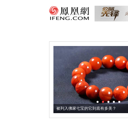
把它加到了牛轧糖里
被列入佛家七宝的它到底有多美？