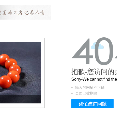
抱歉-您访问的
Sorry-We cannot find t
输入的网址不正确
页面已被删除
这个3.2米的长卷，还原了600岁的紫禁城