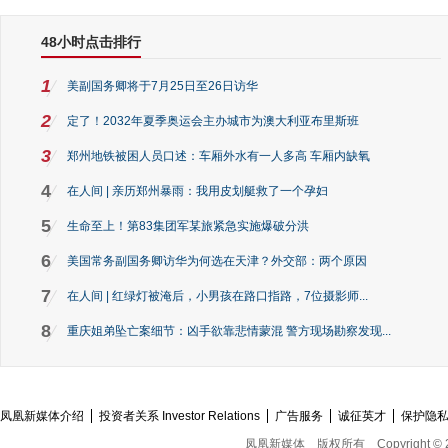
48小时点击排行
1
美副国务卿将于7月25日至26日访华
2
定了！2032年夏季奥运会主办城市为澳大利亚布里斯班
3
郑州地铁被困人员口述：车厢外水有一人多高 车厢内缺氧
4
在人间 | 亲历郑州暴雨：我用皮划艇救了一个孕妇
5
生命至上！第83集团军某旅紧急实施爆破分洪
6
美国常务副国务卿访华为何选在天津？外交部：两个原因
7
在人间 | 红绿灯被淹后，小男孩在路口指路，7位摄影师...
8
重庆姐弟坠亡案细节：凶手欲靠悲情蒙混 警方现场勘察发现...
凤凰新媒体介绍
投资者关系 Investor Relations
广告服务
诚征英才
保护隐
凤凰新媒体
版权所有
Copyright © 