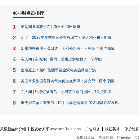
48小时点击排行
1
美副国务卿将于7月25日至26日访华
2
定了！2032年夏季奥运会主办城市为澳大利亚布里斯班
3
郑州地铁被困人员口述：车厢外水有一人多高 车厢内缺氧
4
在人间 | 亲历郑州暴雨：我用皮划艇救了一个孕妇
5
生命至上！第83集团军某旅紧急实施爆破分洪
6
美国常务副国务卿访华为何选在天津？外交部：两个原因
7
在人间 | 红绿灯被淹后，小男孩在路口指路，7位摄影师...
8
重庆姐弟坠亡案细节：凶手欲靠悲情蒙混 警方现场勘察发现...
凤凰新媒体介绍
投资者关系 Investor Relations
广告服务
诚征英才
保护隐
凤凰新媒体
版权所有
Copyright © 