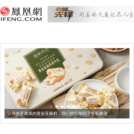
黄金亚麻籽，我们把它加到了牛轧糖里
被列入佛家七宝的它