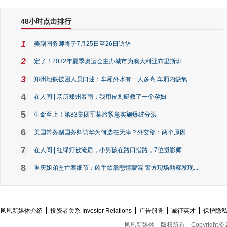
48小时点击排行
1
美副国务卿将于7月25日至26日访华
2
定了！2032年夏季奥运会主办城市为澳大利亚布里斯班
3
郑州地铁被困人员口述：车厢外水有一人多高 车厢内缺氧
4
在人间 | 亲历郑州暴雨：我用皮划艇救了一个孕妇
5
生命至上！第83集团军某旅紧急实施爆破分洪
6
美国常务副国务卿访华为何选在天津？外交部：两个原因
7
在人间 | 红绿灯被淹后，小男孩在路口指路，7位摄影师...
8
重庆姐弟坠亡案细节：凶手欲靠悲情蒙混 警方现场勘察发现...
凤凰新媒体介绍
投资者关系 Investor Relations
广告服务
诚征英才
保护隐
凤凰新媒体
版权所有
Copyright © 