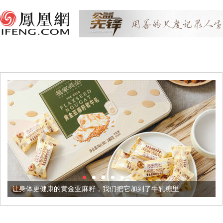
康的黄金亚麻籽，我们把它加到了牛轧糖里
被列入佛家七宝