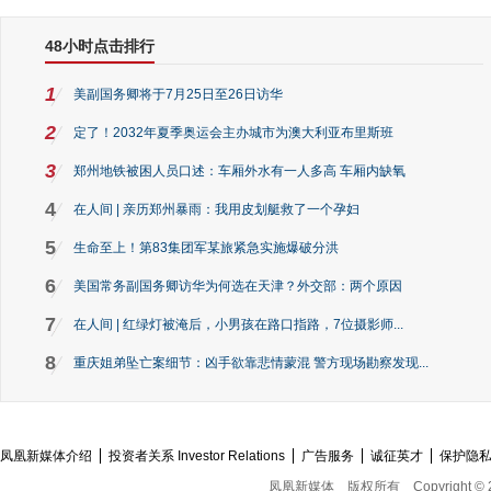
48小时点击排行
1
美副国务卿将于7月25日至26日访华
2
定了！2032年夏季奥运会主办城市为澳大利亚布里斯班
3
郑州地铁被困人员口述：车厢外水有一人多高 车厢内缺氧
4
在人间 | 亲历郑州暴雨：我用皮划艇救了一个孕妇
5
生命至上！第83集团军某旅紧急实施爆破分洪
6
美国常务副国务卿访华为何选在天津？外交部：两个原因
7
在人间 | 红绿灯被淹后，小男孩在路口指路，7位摄影师...
8
重庆姐弟坠亡案细节：凶手欲靠悲情蒙混 警方现场勘察发现...
凤凰新媒体介绍
投资者关系 Investor Relations
广告服务
诚征英才
保护隐
凤凰新媒体
版权所有
Copyright © 