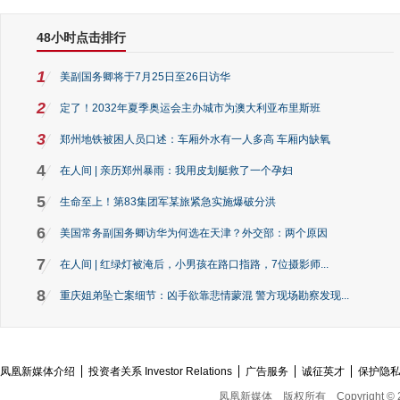
48小时点击排行
1
美副国务卿将于7月25日至26日访华
2
定了！2032年夏季奥运会主办城市为澳大利亚布里斯班
3
郑州地铁被困人员口述：车厢外水有一人多高 车厢内缺氧
4
在人间 | 亲历郑州暴雨：我用皮划艇救了一个孕妇
5
生命至上！第83集团军某旅紧急实施爆破分洪
6
美国常务副国务卿访华为何选在天津？外交部：两个原因
7
在人间 | 红绿灯被淹后，小男孩在路口指路，7位摄影师...
8
重庆姐弟坠亡案细节：凶手欲靠悲情蒙混 警方现场勘察发现...
凤凰新媒体介绍
投资者关系 Investor Relations
广告服务
诚征英才
保护隐
凤凰新媒体
版权所有
Copyright © 