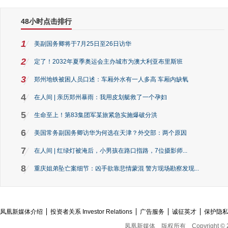
48小时点击排行
1
美副国务卿将于7月25日至26日访华
2
定了！2032年夏季奥运会主办城市为澳大利亚布里斯班
3
郑州地铁被困人员口述：车厢外水有一人多高 车厢内缺氧
4
在人间 | 亲历郑州暴雨：我用皮划艇救了一个孕妇
5
生命至上！第83集团军某旅紧急实施爆破分洪
6
美国常务副国务卿访华为何选在天津？外交部：两个原因
7
在人间 | 红绿灯被淹后，小男孩在路口指路，7位摄影师...
8
重庆姐弟坠亡案细节：凶手欲靠悲情蒙混 警方现场勘察发现...
凤凰新媒体介绍
投资者关系 Investor Relations
广告服务
诚征英才
保护隐
凤凰新媒体
版权所有
Copyright © 