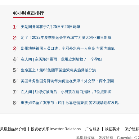
48小时点击排行
1
美副国务卿将于7月25日至26日访华
2
定了！2032年夏季奥运会主办城市为澳大利亚布里斯班
3
郑州地铁被困人员口述：车厢外水有一人多高 车厢内缺氧
4
在人间 | 亲历郑州暴雨：我用皮划艇救了一个孕妇
5
生命至上！第83集团军某旅紧急实施爆破分洪
6
美国常务副国务卿访华为何选在天津？外交部：两个原因
7
在人间 | 红绿灯被淹后，小男孩在路口指路，7位摄影师...
8
重庆姐弟坠亡案细节：凶手欲靠悲情蒙混 警方现场勘察发现...
凤凰新媒体介绍
投资者关系 Investor Relations
广告服务
诚征英才
保护隐
凤凰新媒体
版权所有
Copyright © 