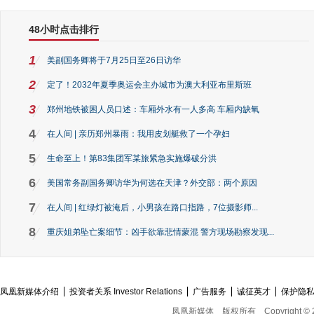
48小时点击排行
1
美副国务卿将于7月25日至26日访华
2
定了！2032年夏季奥运会主办城市为澳大利亚布里斯班
3
郑州地铁被困人员口述：车厢外水有一人多高 车厢内缺氧
4
在人间 | 亲历郑州暴雨：我用皮划艇救了一个孕妇
5
生命至上！第83集团军某旅紧急实施爆破分洪
6
美国常务副国务卿访华为何选在天津？外交部：两个原因
7
在人间 | 红绿灯被淹后，小男孩在路口指路，7位摄影师...
8
重庆姐弟坠亡案细节：凶手欲靠悲情蒙混 警方现场勘察发现...
凤凰新媒体介绍
投资者关系 Investor Relations
广告服务
诚征英才
保护隐
凤凰新媒体
版权所有
Copyright © 