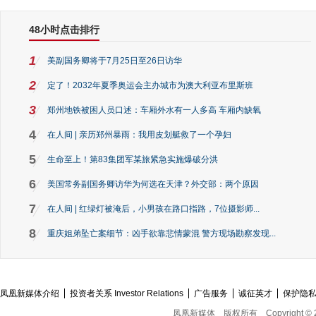
48小时点击排行
1
美副国务卿将于7月25日至26日访华
2
定了！2032年夏季奥运会主办城市为澳大利亚布里斯班
3
郑州地铁被困人员口述：车厢外水有一人多高 车厢内缺氧
4
在人间 | 亲历郑州暴雨：我用皮划艇救了一个孕妇
5
生命至上！第83集团军某旅紧急实施爆破分洪
6
美国常务副国务卿访华为何选在天津？外交部：两个原因
7
在人间 | 红绿灯被淹后，小男孩在路口指路，7位摄影师...
8
重庆姐弟坠亡案细节：凶手欲靠悲情蒙混 警方现场勘察发现...
凤凰新媒体介绍
投资者关系 Investor Relations
广告服务
诚征英才
保护隐
凤凰新媒体
版权所有
Copyright © 