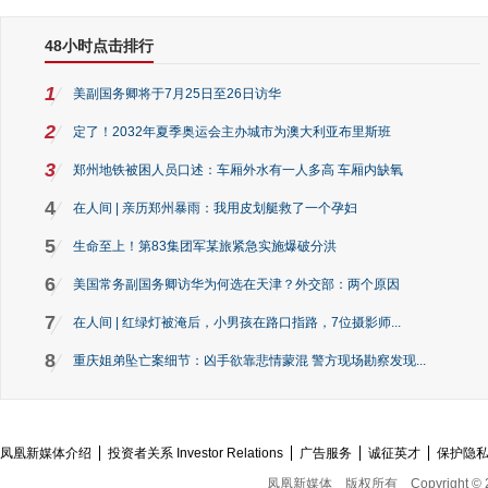
48小时点击排行
1
美副国务卿将于7月25日至26日访华
2
定了！2032年夏季奥运会主办城市为澳大利亚布里斯班
3
郑州地铁被困人员口述：车厢外水有一人多高 车厢内缺氧
4
在人间 | 亲历郑州暴雨：我用皮划艇救了一个孕妇
5
生命至上！第83集团军某旅紧急实施爆破分洪
6
美国常务副国务卿访华为何选在天津？外交部：两个原因
7
在人间 | 红绿灯被淹后，小男孩在路口指路，7位摄影师...
8
重庆姐弟坠亡案细节：凶手欲靠悲情蒙混 警方现场勘察发现...
凤凰新媒体介绍
投资者关系 Investor Relations
广告服务
诚征英才
保护隐
凤凰新媒体
版权所有
Copyright © 