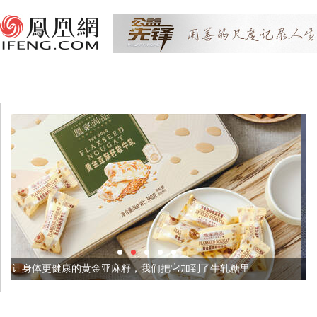
金亚麻籽，我们把它加到了牛轧糖里
被列入佛家七宝的它到