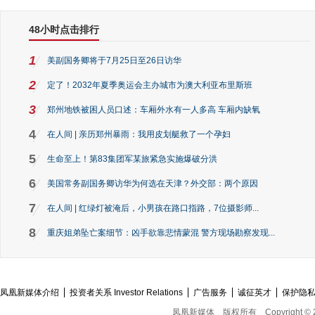
48小时点击排行
1
美副国务卿将于7月25日至26日访华
2
定了！2032年夏季奥运会主办城市为澳大利亚布里斯班
3
郑州地铁被困人员口述：车厢外水有一人多高 车厢内缺氧
4
在人间 | 亲历郑州暴雨：我用皮划艇救了一个孕妇
5
生命至上！第83集团军某旅紧急实施爆破分洪
6
美国常务副国务卿访华为何选在天津？外交部：两个原因
7
在人间 | 红绿灯被淹后，小男孩在路口指路，7位摄影师...
8
重庆姐弟坠亡案细节：凶手欲靠悲情蒙混 警方现场勘察发现...
凤凰新媒体介绍
投资者关系 Investor Relations
广告服务
诚征英才
保护隐
凤凰新媒体
版权所有
Copyright © 