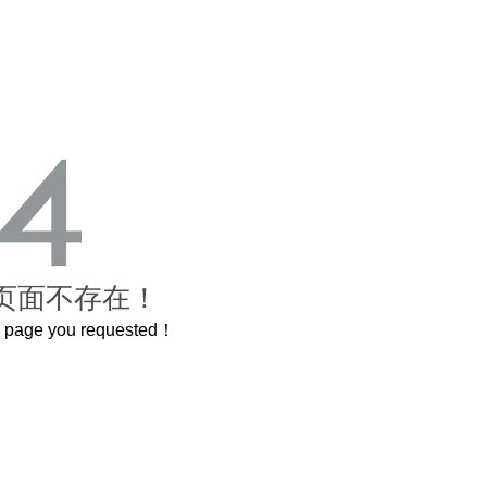
页面不存在！
he page you requested！
这个3.2米的长卷，还原了600岁的紫禁城