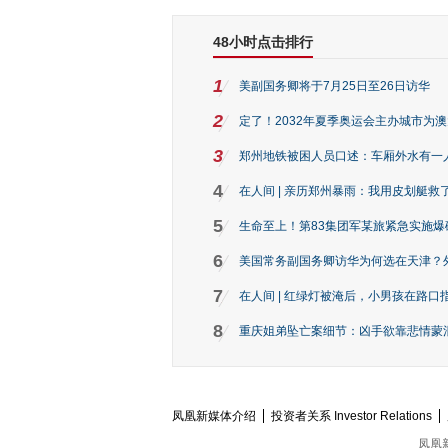
48小时点击排行
1
美副国务卿将于7月25日至26日访华
2
定了！2032年夏季奥运会主办城市为
3
郑州地铁被困人员口述：车厢外水有一
4
在人间 | 亲历郑州暴雨：我用皮划艇救
5
生命至上！第83集团军某旅紧急实施爆
6
美国常务副国务卿访华为何选在天津？
7
在人间 | 红绿灯被淹后，小男孩在路口指
8
重庆姐弟坠亡案细节：凶手欲靠悲情蒙混 
凤凰新媒体介绍
投资者关系 Investor Relations
凤凰