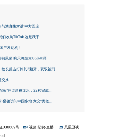
趣与澳直接对话 中方回应
购TikTok 这是我干...
上国产发动机！
致敬恩师 暗示将结束职业生涯
校长反击打掉其3颗牙，双双被刑...
是交换
长”苏贞昌被泼水，22秒完成...
桑顿访问中国多地 意义“类似...
证030609号
视频
·
纪实
·
直播
凤凰卫视
ved.