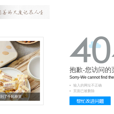
抱歉-您访问的
Sorry-We cannot find t
输入的网址不正确
页面已被删除
牛轧糖里
被列入佛家七宝的它到底有多美？