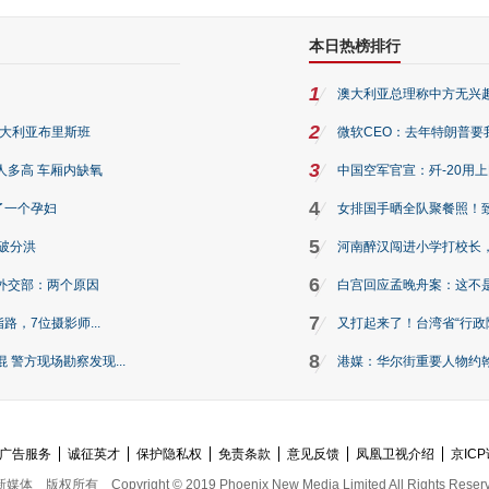
本日热榜排行
1
澳大利亚总理称中方无兴
2
澳大利亚布里斯班
微软CEO：去年特朗普要我们收
3
人多高 车厢内缺氧
中国空军官宣：歼-20用
4
了一个孕妇
女排国手晒全队聚餐照！
5
破分洪
河南醉汉闯进小学打校长，
6
外交部：两个原因
白宫回应孟晚舟案：这不
7
路，7位摄影师...
又打起来了！台湾省“行政院
8
警方现场勘察发现...
港媒：华尔街重要人物约翰·
广告服务
诚征英才
保护隐私权
免责条款
意见反馈
凤凰卫视介绍
京ICP
新媒体
版权所有
Copyright © 2019 Phoenix New Media Limited All Rights Reser