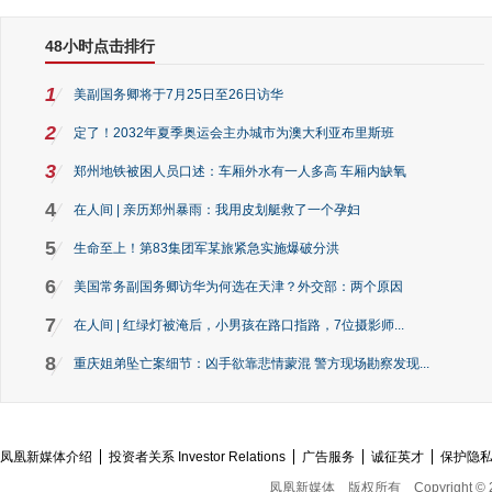
48小时点击排行
1
美副国务卿将于7月25日至26日访华
2
定了！2032年夏季奥运会主办城市为澳大利亚布里斯班
3
郑州地铁被困人员口述：车厢外水有一人多高 车厢内缺氧
4
在人间 | 亲历郑州暴雨：我用皮划艇救了一个孕妇
5
生命至上！第83集团军某旅紧急实施爆破分洪
6
美国常务副国务卿访华为何选在天津？外交部：两个原因
7
在人间 | 红绿灯被淹后，小男孩在路口指路，7位摄影师...
8
重庆姐弟坠亡案细节：凶手欲靠悲情蒙混 警方现场勘察发现...
凤凰新媒体介绍
投资者关系 Investor Relations
广告服务
诚征英才
保护隐
凤凰新媒体
版权所有
Copyright © 