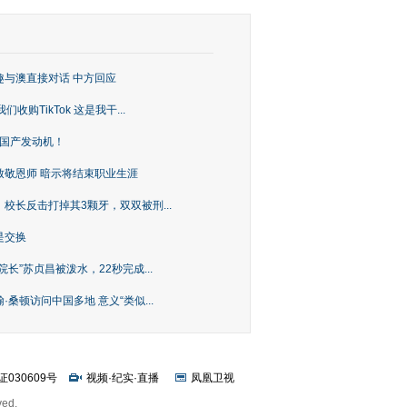
趣与澳直接对话 中方回应
购TikTok 这是我干...
上国产发动机！
致敬恩师 暗示将结束职业生涯
校长反击打掉其3颗牙，双双被刑...
是交换
长”苏贞昌被泼水，22秒完成...
桑顿访问中国多地 意义“类似...
证030609号
视频
·
纪实
·
直播
凤凰卫视
ved.