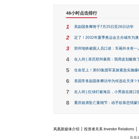
48小时点击排行
1
美副国务卿将于7月25日至26日访华
2
定了！2032年夏季奥运会主办城市为
3
郑州地铁被困人员口述：车厢外水有一
4
在人间 | 亲历郑州暴雨：我用皮划艇救
5
生命至上！第83集团军某旅紧急实施爆
6
美国常务副国务卿访华为何选在天津？
7
在人间 | 红绿灯被淹后，小男孩在路口指
8
重庆姐弟坠亡案细节：凶手欲靠悲情蒙混 
凤凰新媒体介绍
投资者关系 Investor Relations
凤凰