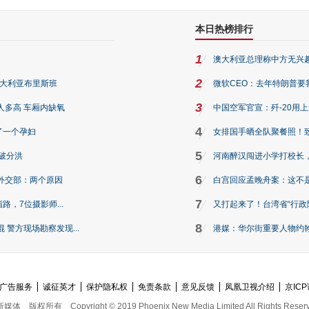
本日热榜排行
1
澳大利亚总理称中方无兴
2
澳大利亚布里斯班
微软CEO：去年特朗普要我们收
3
人多高 车厢内缺氧
中国空军官宣：歼-20用
4
了一个孕妇
女排国手晒全队聚餐照！
5
破分洪
河南醉汉闯进小学打校长，
6
外交部：两个原因
白宫回应孟晚舟案：这不
7
路，7位摄影师...
又打起来了！台湾省“行政院
8
警方现场勘察发现...
港媒：华尔街重要人物约翰·
广告服务
诚征英才
保护隐私权
免责条款
意见反馈
凤凰卫视介绍
京ICP
新媒体
版权所有
Copyright © 2019 Phoenix New Media Limited All Rights Reser