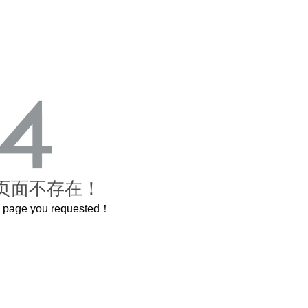
页面不存在！
he page you requested！
这个3.2米的长卷，还原了600岁的紫禁城