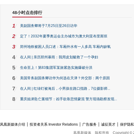
48小时点击排行
1
美副国务卿将于7月25日至26日访华
2
定了！2032年夏季奥运会主办城市为澳大利亚布里斯班
3
郑州地铁被困人员口述：车厢外水有一人多高 车厢内缺氧
4
在人间 | 亲历郑州暴雨：我用皮划艇救了一个孕妇
5
生命至上！第83集团军某旅紧急实施爆破分洪
6
美国常务副国务卿访华为何选在天津？外交部：两个原因
7
在人间 | 红绿灯被淹后，小男孩在路口指路，7位摄影师...
8
重庆姐弟坠亡案细节：凶手欲靠悲情蒙混 警方现场勘察发现...
凤凰新媒体介绍
投资者关系 Investor Relations
广告服务
诚征英才
保护隐
凤凰新媒体
版权所有
Copyright © 