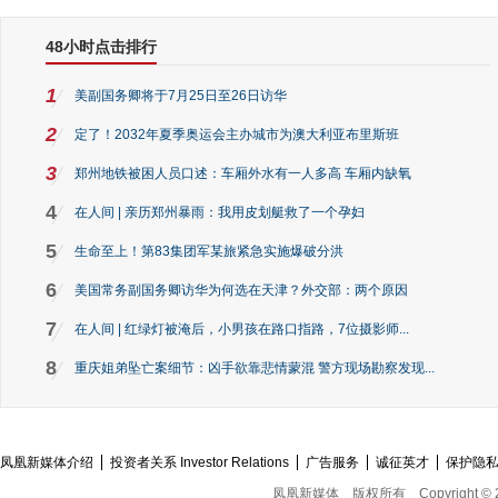
48小时点击排行
1
美副国务卿将于7月25日至26日访华
2
定了！2032年夏季奥运会主办城市为澳大利亚布里斯班
3
郑州地铁被困人员口述：车厢外水有一人多高 车厢内缺氧
4
在人间 | 亲历郑州暴雨：我用皮划艇救了一个孕妇
5
生命至上！第83集团军某旅紧急实施爆破分洪
6
美国常务副国务卿访华为何选在天津？外交部：两个原因
7
在人间 | 红绿灯被淹后，小男孩在路口指路，7位摄影师...
8
重庆姐弟坠亡案细节：凶手欲靠悲情蒙混 警方现场勘察发现...
凤凰新媒体介绍
投资者关系 Investor Relations
广告服务
诚征英才
保护隐
凤凰新媒体
版权所有
Copyright © 