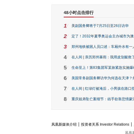
48小时点击排行
1
美副国务卿将于7月25日至26日访华
2
定了！2032年夏季奥运会主办城市为
3
郑州地铁被困人员口述：车厢外水有一
4
在人间 | 亲历郑州暴雨：我用皮划艇救
5
生命至上！第83集团军某旅紧急实施爆
6
美国常务副国务卿访华为何选在天津？
7
在人间 | 红绿灯被淹后，小男孩在路口指
8
重庆姐弟坠亡案细节：凶手欲靠悲情蒙混 
凤凰新媒体介绍
投资者关系 Investor Relations
凤凰