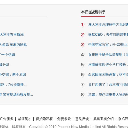
本日热榜排行
1
澳大利亚总理称中方无兴
2
澳大利亚布里斯班
微软CEO：去年特朗普要我们收
3
人多高 车厢内缺氧
中国空军官宣：歼-20用
4
了一个孕妇
女排国手晒全队聚餐照！
5
破分洪
河南醉汉闯进小学打校长，
6
外交部：两个原因
白宫回应孟晚舟案：这不
7
路，7位摄影师...
又打起来了！台湾省“行政院
8
警方现场勘察发现...
港媒：华尔街重要人物约翰·
广告服务
诚征英才
保护隐私权
免责条款
意见反馈
凤凰卫视介绍
京ICP
新媒体
版权所有
Copyright © 2019 Phoenix New Media Limited All Rights Reser