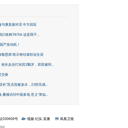
趣与澳直接对话 中方回应
购TikTok 这是我干...
上国产发动机！
致敬恩师 暗示将结束职业生涯
校长反击打掉其3颗牙，双双被刑...
是交换
长”苏贞昌被泼水，22秒完成...
桑顿访问中国多地 意义“类似...
证030609号
视频
·
纪实
·
直播
凤凰卫视
ved.