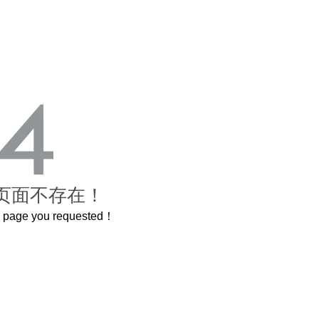
页面不存在！
he page you requested！
，还原了600岁的紫禁城
曲奇届的“爱马仕”把