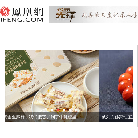
把它加到了牛轧糖里
被列入佛家七宝的它到底有多美？