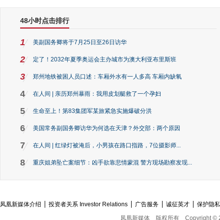
48小时点击排行
1
美副国务卿将于7月25日至26日访华
2
定了！2032年夏季奥运会主办城市为澳大利亚布里斯班
3
郑州地铁被困人员口述：车厢外水有一人多高 车厢内缺氧
4
在人间 | 亲历郑州暴雨：我用皮划艇救了一个孕妇
5
生命至上！第83集团军某旅紧急实施爆破分洪
6
美国常务副国务卿访华为何选在天津？外交部：两个原因
7
在人间 | 红绿灯被淹后，小男孩在路口指路，7位摄影师...
8
重庆姐弟坠亡案细节：凶手欲靠悲情蒙混 警方现场勘察发现...
凤凰新媒体介绍
投资者关系 Investor Relations
广告服务
诚征英才
保护隐
凤凰新媒体
版权所有
Copyright © 