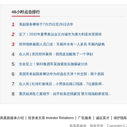
48小时点击排行
1
美副国务卿将于7月25日至26日访华
2
定了！2032年夏季奥运会主办城市为澳大利亚布里斯班
3
郑州地铁被困人员口述：车厢外水有一人多高 车厢内缺氧
4
在人间 | 亲历郑州暴雨：我用皮划艇救了一个孕妇
5
生命至上！第83集团军某旅紧急实施爆破分洪
6
美国常务副国务卿访华为何选在天津？外交部：两个原因
7
在人间 | 红绿灯被淹后，小男孩在路口指路，7位摄影师...
8
重庆姐弟坠亡案细节：凶手欲靠悲情蒙混 警方现场勘察发现...
凤凰新媒体介绍
投资者关系 Investor Relations
广告服务
诚征英才
保护隐
凤凰新媒体
版权所有
Copyright © 