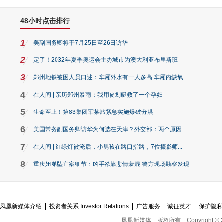
48小时点击排行
1
美副国务卿将于7月25日至26日访华
2
定了！2032年夏季奥运会主办城市为澳大利亚布里斯班
3
郑州地铁被困人员口述：车厢外水有一人多高 车厢内缺氧
4
在人间 | 亲历郑州暴雨：我用皮划艇救了一个孕妇
5
生命至上！第83集团军某旅紧急实施爆破分洪
6
美国常务副国务卿访华为何选在天津？外交部：两个原因
7
在人间 | 红绿灯被淹后，小男孩在路口指路，7位摄影师...
8
重庆姐弟坠亡案细节：凶手欲靠悲情蒙混 警方现场勘察发现...
凤凰新媒体介绍
投资者关系 Investor Relations
广告服务
诚征英才
保护隐
凤凰新媒体
版权所有
Copyright © 