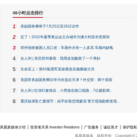
48小时点击排行
1
美副国务卿将于7月25日至26日访华
2
定了！2032年夏季奥运会主办城市为澳大利亚布里斯班
3
郑州地铁被困人员口述：车厢外水有一人多高 车厢内缺氧
4
在人间 | 亲历郑州暴雨：我用皮划艇救了一个孕妇
5
生命至上！第83集团军某旅紧急实施爆破分洪
6
美国常务副国务卿访华为何选在天津？外交部：两个原因
7
在人间 | 红绿灯被淹后，小男孩在路口指路，7位摄影师...
8
重庆姐弟坠亡案细节：凶手欲靠悲情蒙混 警方现场勘察发现...
凤凰新媒体介绍
投资者关系 Investor Relations
广告服务
诚征英才
保护隐
凤凰新媒体
版权所有
Copyright © 