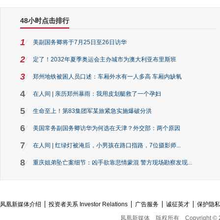
48小时点击排行
1
美副国务卿将于7月25日至26日访华
2
定了！2032年夏季奥运会主办城市为澳大利亚布里斯班
3
郑州地铁被困人员口述：车厢外水有一人多高 车厢内缺氧
4
在人间 | 亲历郑州暴雨：我用皮划艇救了一个孕妇
5
生命至上！第83集团军某旅紧急实施爆破分洪
6
美国常务副国务卿访华为何选在天津？外交部：两个原因
7
在人间 | 红绿灯被淹后，小男孩在路口指路，7位摄影师...
8
重庆姐弟坠亡案细节：凶手欲靠悲情蒙混 警方现场勘察发现...
凤凰新媒体介绍
投资者关系 Investor Relations
广告服务
诚征英才
保护隐
凤凰新媒体
版权所有
Copyright © 