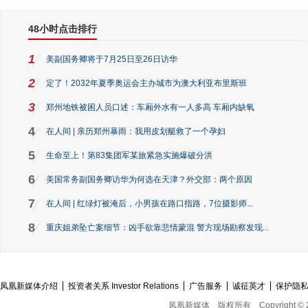
48小时点击排行
1
美副国务卿将于7月25日至26日访华
2
定了！2032年夏季奥运会主办城市为澳大利亚布里斯班
3
郑州地铁被困人员口述：车厢外水有一人多高 车厢内缺氧
4
在人间 | 亲历郑州暴雨：我用皮划艇救了一个孕妇
5
生命至上！第83集团军某旅紧急实施爆破分洪
6
美国常务副国务卿访华为何选在天津？外交部：两个原因
7
在人间 | 红绿灯被淹后，小男孩在路口指路，7位摄影师...
8
重庆姐弟坠亡案细节：凶手欲靠悲情蒙混 警方现场勘察发现...
凤凰新媒体介绍
投资者关系 Investor Relations
广告服务
诚征英才
保护隐
凤凰新媒体
版权所有
Copyright © 