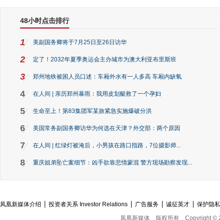
48小时点击排行
1
美副国务卿将于7月25日至26日访华
2
定了！2032年夏季奥运会主办城市为澳大利亚布里斯班
3
郑州地铁被困人员口述：车厢外水有一人多高 车厢内缺氧
4
在人间 | 亲历郑州暴雨：我用皮划艇救了一个孕妇
5
生命至上！第83集团军某旅紧急实施爆破分洪
6
美国常务副国务卿访华为何选在天津？外交部：两个原因
7
在人间 | 红绿灯被淹后，小男孩在路口指路，7位摄影师...
8
重庆姐弟坠亡案细节：凶手欲靠悲情蒙混 警方现场勘察发现...
凤凰新媒体介绍
投资者关系 Investor Relations
广告服务
诚征英才
保护隐
凤凰新媒体
版权所有
Copyright © 