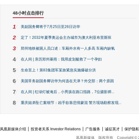
48小时点击排行
1
美副国务卿将于7月25日至26日访华
2
定了！2032年夏季奥运会主办城市为澳大利亚布里斯班
3
郑州地铁被困人员口述：车厢外水有一人多高 车厢内缺氧
4
在人间 | 亲历郑州暴雨：我用皮划艇救了一个孕妇
5
生命至上！第83集团军某旅紧急实施爆破分洪
6
美国常务副国务卿访华为何选在天津？外交部：两个原因
7
在人间 | 红绿灯被淹后，小男孩在路口指路，7位摄影师...
8
重庆姐弟坠亡案细节：凶手欲靠悲情蒙混 警方现场勘察发现...
凤凰新媒体介绍
投资者关系 Investor Relations
广告服务
诚征英才
保护隐
凤凰新媒体
版权所有
Copyright © 