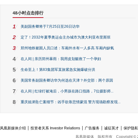
48小时点击排行
1
美副国务卿将于7月25日至26日访华
2
定了！2032年夏季奥运会主办城市为澳大利亚布里斯班
3
郑州地铁被困人员口述：车厢外水有一人多高 车厢内缺氧
4
在人间 | 亲历郑州暴雨：我用皮划艇救了一个孕妇
5
生命至上！第83集团军某旅紧急实施爆破分洪
6
美国常务副国务卿访华为何选在天津？外交部：两个原因
7
在人间 | 红绿灯被淹后，小男孩在路口指路，7位摄影师...
8
重庆姐弟坠亡案细节：凶手欲靠悲情蒙混 警方现场勘察发现...
凤凰新媒体介绍
投资者关系 Investor Relations
广告服务
诚征英才
保护隐
凤凰新媒体
版权所有
Copyright © 