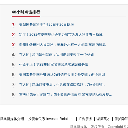
48小时点击排行
1
美副国务卿将于7月25日至26日访华
2
定了！2032年夏季奥运会主办城市为澳大利亚布里斯班
3
郑州地铁被困人员口述：车厢外水有一人多高 车厢内缺氧
4
在人间 | 亲历郑州暴雨：我用皮划艇救了一个孕妇
5
生命至上！第83集团军某旅紧急实施爆破分洪
6
美国常务副国务卿访华为何选在天津？外交部：两个原因
7
在人间 | 红绿灯被淹后，小男孩在路口指路，7位摄影师...
8
重庆姐弟坠亡案细节：凶手欲靠悲情蒙混 警方现场勘察发现...
凤凰新媒体介绍
投资者关系 Investor Relations
广告服务
诚征英才
保护隐
凤凰新媒体
版权所有
Copyright © 