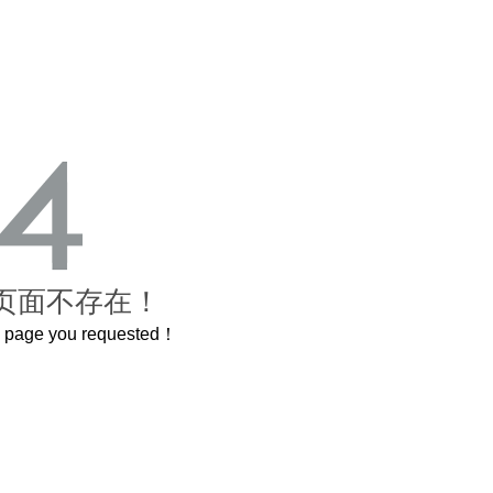
页面不存在！
he page you requested！
这个3.2米的长卷，还原了600岁的紫禁城