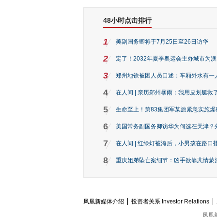
48小时点击排行
1
美副国务卿将于7月25日至26日访华
2
定了！2032年夏季奥运会主办城市为
3
郑州地铁被困人员口述：车厢外水有一
4
在人间 | 亲历郑州暴雨：我用皮划艇救
5
生命至上！第83集团军某旅紧急实施爆
6
美国常务副国务卿访华为何选在天津？
7
在人间 | 红绿灯被淹后，小男孩在路口指
8
重庆姐弟坠亡案细节：凶手欲靠悲情蒙混 
凤凰新媒体介绍
投资者关系 Investor Relations
凤凰