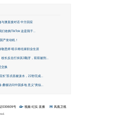
趣与澳直接对话 中方回应
购TikTok 这是我干...
上国产发动机！
致敬恩师 暗示将结束职业生涯
校长反击打掉其3颗牙，双双被刑...
是交换
长”苏贞昌被泼水，22秒完成...
桑顿访问中国多地 意义“类似...
证030609号
视频
·
纪实
·
直播
凤凰卫视
ved.