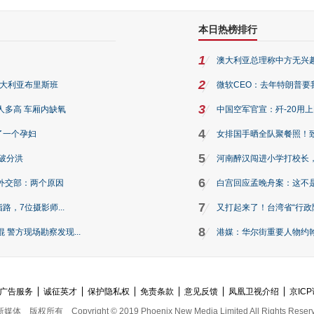
本日热榜排行
1
澳大利亚总理称中方无兴
2
澳大利亚布里斯班
微软CEO：去年特朗普要我们收
3
人多高 车厢内缺氧
中国空军官宣：歼-20用
4
了一个孕妇
女排国手晒全队聚餐照！
5
破分洪
河南醉汉闯进小学打校长，
6
外交部：两个原因
白宫回应孟晚舟案：这不
7
路，7位摄影师...
又打起来了！台湾省“行政院
8
警方现场勘察发现...
港媒：华尔街重要人物约翰·
广告服务
诚征英才
保护隐私权
免责条款
意见反馈
凤凰卫视介绍
京ICP
新媒体
版权所有
Copyright © 2019 Phoenix New Media Limited All Rights Reser