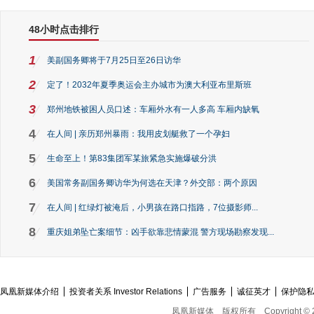
48小时点击排行
1
美副国务卿将于7月25日至26日访华
2
定了！2032年夏季奥运会主办城市为澳大利亚布里斯班
3
郑州地铁被困人员口述：车厢外水有一人多高 车厢内缺氧
4
在人间 | 亲历郑州暴雨：我用皮划艇救了一个孕妇
5
生命至上！第83集团军某旅紧急实施爆破分洪
6
美国常务副国务卿访华为何选在天津？外交部：两个原因
7
在人间 | 红绿灯被淹后，小男孩在路口指路，7位摄影师...
8
重庆姐弟坠亡案细节：凶手欲靠悲情蒙混 警方现场勘察发现...
凤凰新媒体介绍
投资者关系 Investor Relations
广告服务
诚征英才
保护隐
凤凰新媒体
版权所有
Copyright © 