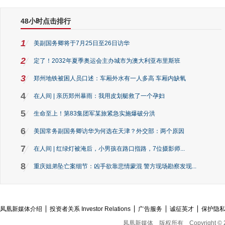
48小时点击排行
1
美副国务卿将于7月25日至26日访华
2
定了！2032年夏季奥运会主办城市为澳大利亚布里斯班
3
郑州地铁被困人员口述：车厢外水有一人多高 车厢内缺氧
4
在人间 | 亲历郑州暴雨：我用皮划艇救了一个孕妇
5
生命至上！第83集团军某旅紧急实施爆破分洪
6
美国常务副国务卿访华为何选在天津？外交部：两个原因
7
在人间 | 红绿灯被淹后，小男孩在路口指路，7位摄影师...
8
重庆姐弟坠亡案细节：凶手欲靠悲情蒙混 警方现场勘察发现...
凤凰新媒体介绍
投资者关系 Investor Relations
广告服务
诚征英才
保护隐
凤凰新媒体
版权所有
Copyright © 