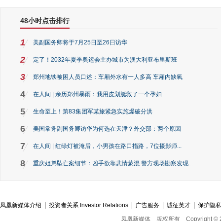
48小时点击排行
1
美副国务卿将于7月25日至26日访华
2
定了！2032年夏季奥运会主办城市为澳大利亚布里斯班
3
郑州地铁被困人员口述：车厢外水有一人多高 车厢内缺氧
4
在人间 | 亲历郑州暴雨：我用皮划艇救了一个孕妇
5
生命至上！第83集团军某旅紧急实施爆破分洪
6
美国常务副国务卿访华为何选在天津？外交部：两个原因
7
在人间 | 红绿灯被淹后，小男孩在路口指路，7位摄影师...
8
重庆姐弟坠亡案细节：凶手欲靠悲情蒙混 警方现场勘察发现...
凤凰新媒体介绍
投资者关系 Investor Relations
广告服务
诚征英才
保护隐
凤凰新媒体
版权所有
Copyright © 