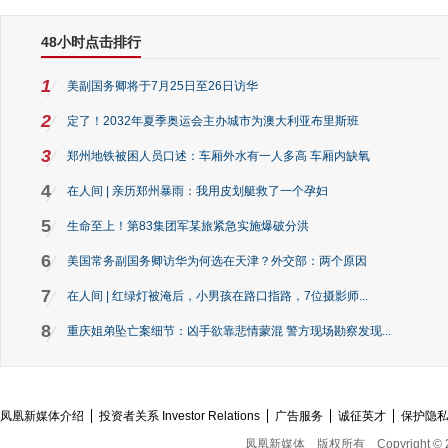
48小时点击排行
1
美副国务卿将于7月25日至26日访华
2
定了！2032年夏季奥运会主办城市为澳大利亚布里斯班
3
郑州地铁被困人员口述：车厢外水有一人多高 车厢内缺氧
4
在人间 | 亲历郑州暴雨：我用皮划艇救了一个孕妇
5
生命至上！第83集团军某旅紧急实施爆破分洪
6
美国常务副国务卿访华为何选在天津？外交部：两个原因
7
在人间 | 红绿灯被淹后，小男孩在路口指路，7位摄影师...
8
重庆姐弟坠亡案细节：凶手欲靠悲情蒙混 警方现场勘察发现...
凤凰新媒体介绍
投资者关系 Investor Relations
广告服务
诚征英才
保护隐
凤凰新媒体
版权所有
Copyright © 