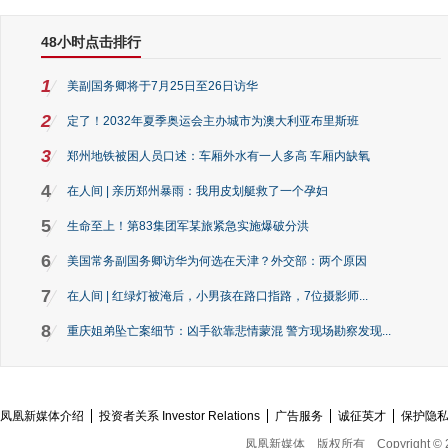
48小时点击排行
1
美副国务卿将于7月25日至26日访华
2
定了！2032年夏季奥运会主办城市为澳大利亚布里斯班
3
郑州地铁被困人员口述：车厢外水有一人多高 车厢内缺氧
4
在人间 | 亲历郑州暴雨：我用皮划艇救了一个孕妇
5
生命至上！第83集团军某旅紧急实施爆破分洪
6
美国常务副国务卿访华为何选在天津？外交部：两个原因
7
在人间 | 红绿灯被淹后，小男孩在路口指路，7位摄影师...
8
重庆姐弟坠亡案细节：凶手欲靠悲情蒙混 警方现场勘察发现...
凤凰新媒体介绍
投资者关系 Investor Relations
广告服务
诚征英才
保护隐
凤凰新媒体
版权所有
Copyright © 