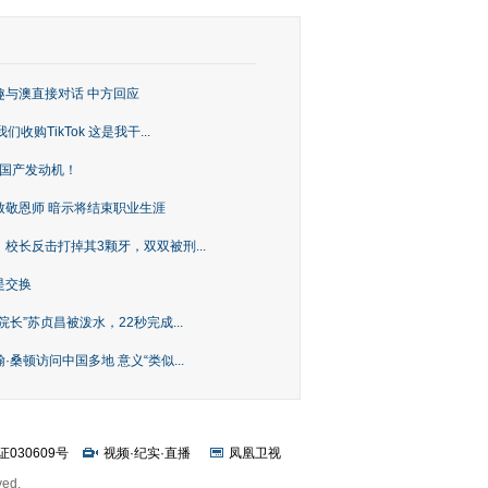
趣与澳直接对话 中方回应
购TikTok 这是我干...
上国产发动机！
致敬恩师 暗示将结束职业生涯
校长反击打掉其3颗牙，双双被刑...
是交换
长”苏贞昌被泼水，22秒完成...
桑顿访问中国多地 意义“类似...
证030609号
视频
·
纪实
·
直播
凤凰卫视
ved.