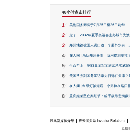
48小时点击排行
1
美副国务卿将于7月25日至26日访华
2
定了！2032年夏季奥运会主办城市为
3
郑州地铁被困人员口述：车厢外水有一
4
在人间 | 亲历郑州暴雨：我用皮划艇救
5
生命至上！第83集团军某旅紧急实施爆
6
美国常务副国务卿访华为何选在天津？
7
在人间 | 红绿灯被淹后，小男孩在路口指
8
重庆姐弟坠亡案细节：凶手欲靠悲情蒙混 
凤凰新媒体介绍
投资者关系 Investor Relations
凤凰