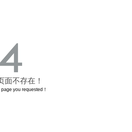
页面不存在！
he page you requested！
这个3.2米的长卷，还原了600岁的紫禁城