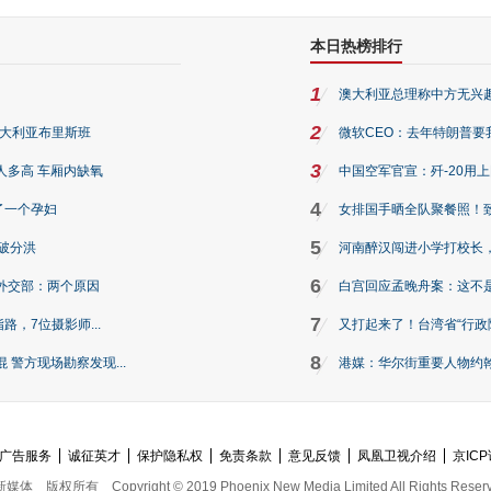
本日热榜排行
1
澳大利亚总理称中方无兴
2
澳大利亚布里斯班
微软CEO：去年特朗普要我们收
3
人多高 车厢内缺氧
中国空军官宣：歼-20用
4
了一个孕妇
女排国手晒全队聚餐照！
5
破分洪
河南醉汉闯进小学打校长，
6
外交部：两个原因
白宫回应孟晚舟案：这不
7
路，7位摄影师...
又打起来了！台湾省“行政院
8
警方现场勘察发现...
港媒：华尔街重要人物约翰·
广告服务
诚征英才
保护隐私权
免责条款
意见反馈
凤凰卫视介绍
京ICP
新媒体
版权所有
Copyright © 2019 Phoenix New Media Limited All Rights Reser