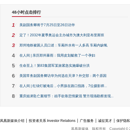
48小时点击排行
1
美副国务卿将于7月25日至26日访华
2
定了！2032年夏季奥运会主办城市为澳大利亚布里斯班
3
郑州地铁被困人员口述：车厢外水有一人多高 车厢内缺氧
4
在人间 | 亲历郑州暴雨：我用皮划艇救了一个孕妇
5
生命至上！第83集团军某旅紧急实施爆破分洪
6
美国常务副国务卿访华为何选在天津？外交部：两个原因
7
在人间 | 红绿灯被淹后，小男孩在路口指路，7位摄影师...
8
重庆姐弟坠亡案细节：凶手欲靠悲情蒙混 警方现场勘察发现...
凤凰新媒体介绍
投资者关系 Investor Relations
广告服务
诚征英才
保护隐
凤凰新媒体
版权所有
Copyright © 