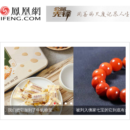
牛轧糖里
被列入佛家七宝的它到底有多美？