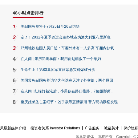
48小时点击排行
1
美副国务卿将于7月25日至26日访华
2
定了！2032年夏季奥运会主办城市为澳大利亚布里斯班
3
郑州地铁被困人员口述：车厢外水有一人多高 车厢内缺氧
4
在人间 | 亲历郑州暴雨：我用皮划艇救了一个孕妇
5
生命至上！第83集团军某旅紧急实施爆破分洪
6
美国常务副国务卿访华为何选在天津？外交部：两个原因
7
在人间 | 红绿灯被淹后，小男孩在路口指路，7位摄影师...
8
重庆姐弟坠亡案细节：凶手欲靠悲情蒙混 警方现场勘察发现...
凤凰新媒体介绍
投资者关系 Investor Relations
广告服务
诚征英才
保护隐
凤凰新媒体
版权所有
Copyright © 