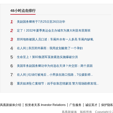
48小时点击排行
1
美副国务卿将于7月25日至26日访华
2
定了！2032年夏季奥运会主办城市为澳大利亚布里斯班
3
郑州地铁被困人员口述：车厢外水有一人多高 车厢内缺氧
4
在人间 | 亲历郑州暴雨：我用皮划艇救了一个孕妇
5
生命至上！第83集团军某旅紧急实施爆破分洪
6
美国常务副国务卿访华为何选在天津？外交部：两个原因
7
在人间 | 红绿灯被淹后，小男孩在路口指路，7位摄影师...
8
重庆姐弟坠亡案细节：凶手欲靠悲情蒙混 警方现场勘察发现...
凤凰新媒体介绍
投资者关系 Investor Relations
广告服务
诚征英才
保护隐
凤凰新媒体
版权所有
Copyright © 