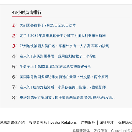
48小时点击排行
1
美副国务卿将于7月25日至26日访华
2
定了！2032年夏季奥运会主办城市为澳大利亚布里斯班
3
郑州地铁被困人员口述：车厢外水有一人多高 车厢内缺氧
4
在人间 | 亲历郑州暴雨：我用皮划艇救了一个孕妇
5
生命至上！第83集团军某旅紧急实施爆破分洪
6
美国常务副国务卿访华为何选在天津？外交部：两个原因
7
在人间 | 红绿灯被淹后，小男孩在路口指路，7位摄影师...
8
重庆姐弟坠亡案细节：凶手欲靠悲情蒙混 警方现场勘察发现...
凤凰新媒体介绍
投资者关系 Investor Relations
广告服务
诚征英才
保护隐
凤凰新媒体
版权所有
Copyright © 