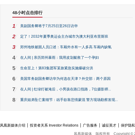
48小时点击排行
1
美副国务卿将于7月25日至26日访华
2
定了！2032年夏季奥运会主办城市为澳大利亚布里斯班
3
郑州地铁被困人员口述：车厢外水有一人多高 车厢内缺氧
4
在人间 | 亲历郑州暴雨：我用皮划艇救了一个孕妇
5
生命至上！第83集团军某旅紧急实施爆破分洪
6
美国常务副国务卿访华为何选在天津？外交部：两个原因
7
在人间 | 红绿灯被淹后，小男孩在路口指路，7位摄影师...
8
重庆姐弟坠亡案细节：凶手欲靠悲情蒙混 警方现场勘察发现...
凤凰新媒体介绍
投资者关系 Investor Relations
广告服务
诚征英才
保护隐
凤凰新媒体
版权所有
Copyright © 