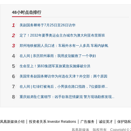
48小时点击排行
1
美副国务卿将于7月25日至26日访华
2
定了！2032年夏季奥运会主办城市为澳大利亚布里斯班
3
郑州地铁被困人员口述：车厢外水有一人多高 车厢内缺氧
4
在人间 | 亲历郑州暴雨：我用皮划艇救了一个孕妇
5
生命至上！第83集团军某旅紧急实施爆破分洪
6
美国常务副国务卿访华为何选在天津？外交部：两个原因
7
在人间 | 红绿灯被淹后，小男孩在路口指路，7位摄影师...
8
重庆姐弟坠亡案细节：凶手欲靠悲情蒙混 警方现场勘察发现...
凤凰新媒体介绍
投资者关系 Investor Relations
广告服务
诚征英才
保护隐
凤凰新媒体
版权所有
Copyright © 