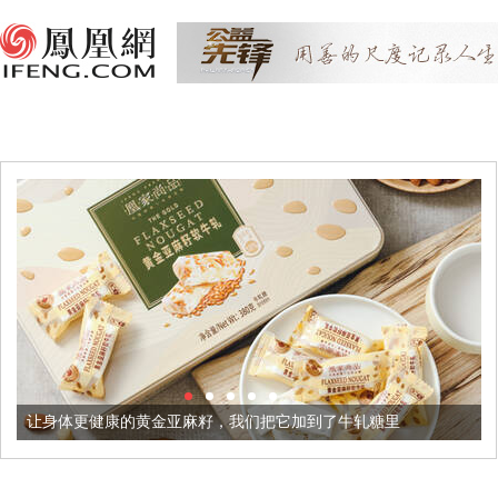
的黄金亚麻籽，我们把它加到了牛轧糖里
被列入佛家七宝的