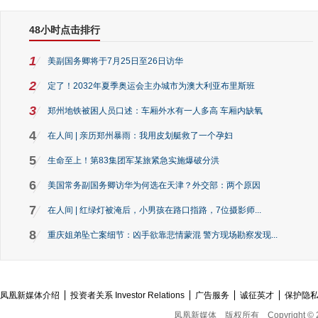
48小时点击排行
1
美副国务卿将于7月25日至26日访华
2
定了！2032年夏季奥运会主办城市为澳大利亚布里斯班
3
郑州地铁被困人员口述：车厢外水有一人多高 车厢内缺氧
4
在人间 | 亲历郑州暴雨：我用皮划艇救了一个孕妇
5
生命至上！第83集团军某旅紧急实施爆破分洪
6
美国常务副国务卿访华为何选在天津？外交部：两个原因
7
在人间 | 红绿灯被淹后，小男孩在路口指路，7位摄影师...
8
重庆姐弟坠亡案细节：凶手欲靠悲情蒙混 警方现场勘察发现...
凤凰新媒体介绍
投资者关系 Investor Relations
广告服务
诚征英才
保护隐
凤凰新媒体
版权所有
Copyright © 