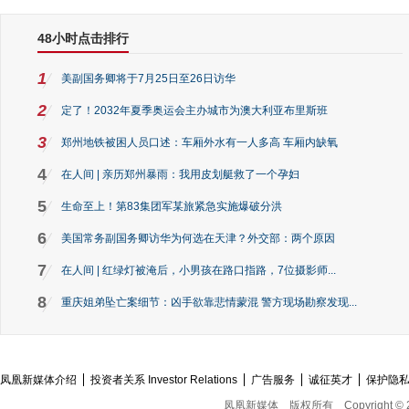
48小时点击排行
1
美副国务卿将于7月25日至26日访华
2
定了！2032年夏季奥运会主办城市为澳大利亚布里斯班
3
郑州地铁被困人员口述：车厢外水有一人多高 车厢内缺氧
4
在人间 | 亲历郑州暴雨：我用皮划艇救了一个孕妇
5
生命至上！第83集团军某旅紧急实施爆破分洪
6
美国常务副国务卿访华为何选在天津？外交部：两个原因
7
在人间 | 红绿灯被淹后，小男孩在路口指路，7位摄影师...
8
重庆姐弟坠亡案细节：凶手欲靠悲情蒙混 警方现场勘察发现...
凤凰新媒体介绍
投资者关系 Investor Relations
广告服务
诚征英才
保护隐
凤凰新媒体
版权所有
Copyright © 