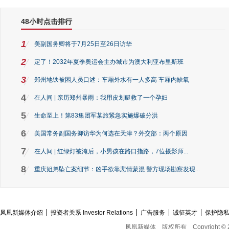
48小时点击排行
1
美副国务卿将于7月25日至26日访华
2
定了！2032年夏季奥运会主办城市为澳大利亚布里斯班
3
郑州地铁被困人员口述：车厢外水有一人多高 车厢内缺氧
4
在人间 | 亲历郑州暴雨：我用皮划艇救了一个孕妇
5
生命至上！第83集团军某旅紧急实施爆破分洪
6
美国常务副国务卿访华为何选在天津？外交部：两个原因
7
在人间 | 红绿灯被淹后，小男孩在路口指路，7位摄影师...
8
重庆姐弟坠亡案细节：凶手欲靠悲情蒙混 警方现场勘察发现...
凤凰新媒体介绍
投资者关系 Investor Relations
广告服务
诚征英才
保护隐
凤凰新媒体
版权所有
Copyright © 