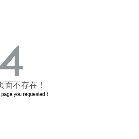
页面不存在！
he page you requested！
这个3.2米的长卷，还原了600岁的紫禁城