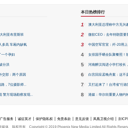
本日热榜排行
1
澳大利亚总理称中方无兴
2
澳大利亚布里斯班
微软CEO：去年特朗普要我们收
3
人多高 车厢内缺氧
中国空军官宣：歼-20用
4
了一个孕妇
女排国手晒全队聚餐照！
5
破分洪
河南醉汉闯进小学打校长，
6
外交部：两个原因
白宫回应孟晚舟案：这不
7
路，7位摄影师...
又打起来了！台湾省“行政院
8
警方现场勘察发现...
港媒：华尔街重要人物约翰·
广告服务
诚征英才
保护隐私权
免责条款
意见反馈
凤凰卫视介绍
京ICP
新媒体
版权所有
Copyright © 2019 Phoenix New Media Limited All Rights Reser