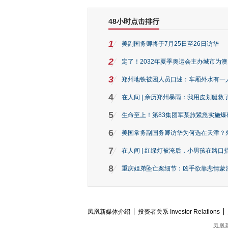
48小时点击排行
1
美副国务卿将于7月25日至26日访华
2
定了！2032年夏季奥运会主办城市为
3
郑州地铁被困人员口述：车厢外水有一
4
在人间 | 亲历郑州暴雨：我用皮划艇救
5
生命至上！第83集团军某旅紧急实施爆
6
美国常务副国务卿访华为何选在天津？
7
在人间 | 红绿灯被淹后，小男孩在路口指
8
重庆姐弟坠亡案细节：凶手欲靠悲情蒙混 
凤凰新媒体介绍
投资者关系 Investor Relations
凤凰