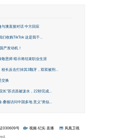
趣与澳直接对话 中方回应
购TikTok 这是我干...
上国产发动机！
致敬恩师 暗示将结束职业生涯
校长反击打掉其3颗牙，双双被刑...
是交换
长”苏贞昌被泼水，22秒完成...
桑顿访问中国多地 意义“类似...
证030609号
视频
·
纪实
·
直播
凤凰卫视
ved.